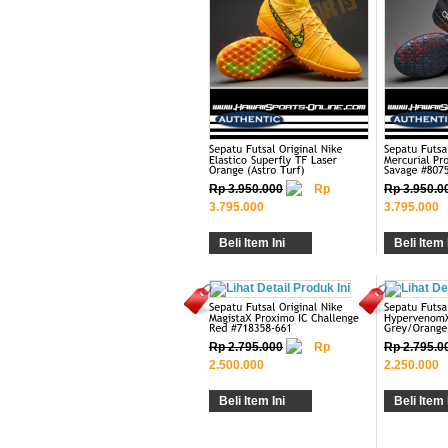
Rp 3.950.000
Rp
Rp 3.950.0
3.795.000
3.795.000
Beli Item Ini
Beli Item 
Rp 2.795.000
Rp
Rp 2.795.0
2.500.000
2.250.000
Beli Item Ini
Beli Item 