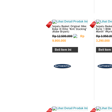
Rp 12.500.000
Rp
Rp 3.950.0
9.900.000
3.290.000
Beli Item Ini
Beli Item 