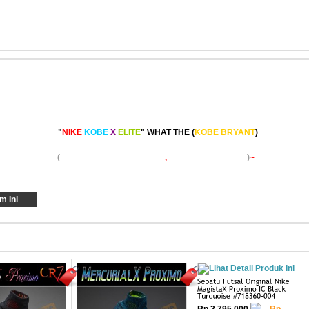
asket Original
"
NIKE
KOBE
X
ELITE
" WHAT THE
(
KOBE BRYANT
)
 Edition Shoes
(
VERY RARE ELITE SHOES
,
Deadstock from UK
)
~
em Ini
Rp 2.795.000
Rp