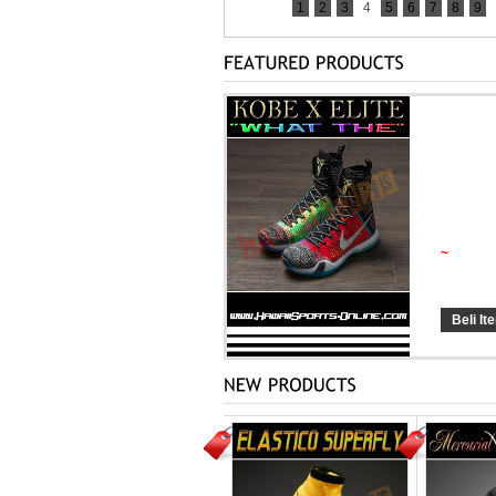
1
2
3
4
5
6
7
8
9
Sepatu B
~
Special
Beli It